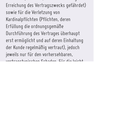
Erreichung des Vertragszwecks gefährdet)
sowie für die Verletzung von
Kardinalpflichten (Pflichten, deren
Erfüllung die ordnungsgemäße
Durchführung des Vertrages überhaupt
erst ermöglicht und auf deren Einhaltung
der Kunde regelmäßig vertraut), jedoch
jeweils nur für den vorhersehbaren,
vertragstypischen Schaden. Für die leicht
fahrlässige Verletzung anderer als der
vorstehenden Pflichten haften wir nicht.
3. Die Haftungsbeschränkungen des
vorstehenden Absatzes gelten nicht bei der
Verletzung von Leben, Körper und
Gesundheit, für einen Mangel nach
Übernahme einer Garantie für die
Beschaffenheit des Produktes und bei
arglistig verschwiegenen Mängeln. Die