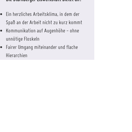
Ein herzliches Arbeitsklima, in dem der
Spaß an der Arbeit nicht zu kurz kommt
Kommunikation auf Augenhöhe - ohne
unnötige Floskeln
Fairer Umgang miteinander und flache
Hierarchien
Faire Vergütung und Zuschläge für die
Arbeit am Abend
Mitarbeiterrabatt und leckeres Eis & Kaffee
an deinen Arbeitstagen for free
Hier findest du das Bewerbungsformular