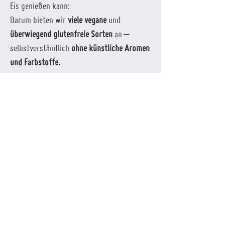
Eis genießen kann:
Darum bieten wir
viele vegane
und
überwiegend glutenfreie Sorten
an –
selbstverständlich
ohne künstliche Aromen
und Farbstoffe.
Regionalität & Partnerschaften
Neben dem Verkauf in unserer
Eiswerkstatt beliefern wir auch
regionale
Gastronomiebetriebe und Cafés
.
Wir freuen uns über
neue Partnerschaften
mit Betrieben aus der Region
, die Wert auf
Qualität, Regionalität und echtes Handwerk
legen. Wenn Sie als
Gastronom,