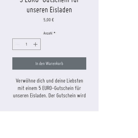
unseren Eisladen
Preis
5,00 €
Anzahl
*
In den Warenkorb
Verwöhne dich und deine Liebsten
mit einem 5 EURO-Gutschein für
unseren Eisladen. Der Gutschein wird
per Post versendet oder kann in
unserem Eisladen abgeholt werden.
Versand
Mit einem
Eiswerkstatt-Gutschein
inkl. MwSt.
kannst du dich durch unsere
ab 30 Euro versandkostenfrei, sonst