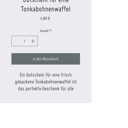
Tonkabohnenwaffel
Preis
4,80 €
Anzahl
*
In den Warenkorb
Ein Gutschein für eine frisch
gebackene Tonkabohnenwaffel ist
das perfekte Geschenk für alle
Waffelliebhaber! Der Gutschein wird
per Post versendet oder kann in
Versand
unserem Eisladen abgeholt werden.
inkl. MwSt.
Unsere
belgischen Waffeln
werden
ab 30 Euro versandkostenfrei, sonst